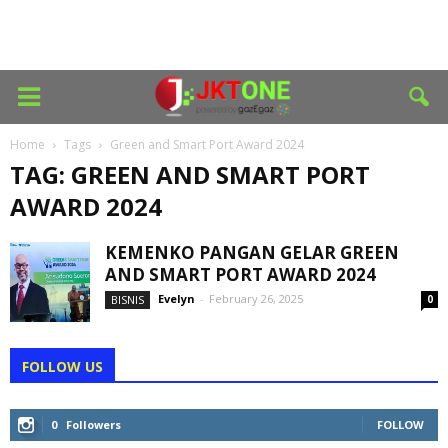
Home
Tags
Green and Smart Port Award 2024
TAG: GREEN AND SMART PORT
AWARD 2024
KEMENKO PANGAN GELAR GREEN
AND SMART PORT AWARD 2024
Evelyn
-
February 26, 2025
BISNIS
0
FOLLOW US
0
Followers
FOLLOW