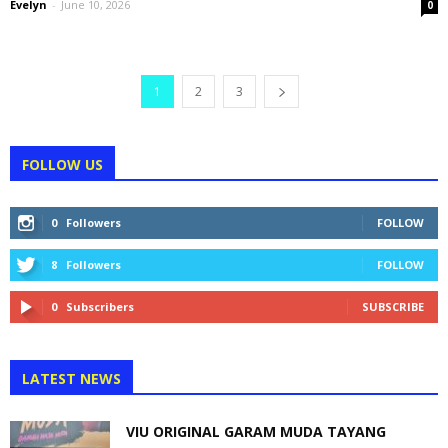
Evelyn
-
June 10, 2026
0
1
2
3
FOLLOW US
0
Followers
FOLLOW
8
Followers
FOLLOW
0
Subscribers
SUBSCRIBE
LATEST NEWS
VIU ORIGINAL GARAM MUDA TAYANG