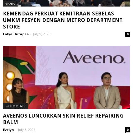
BISNIS
KEMENDAG PERKUAT KEMITRAAN SEBELAS
UMKM FESYEN DENGAN METRO DEPARTMENT
STORE
Lidya Hutapea
-
July 9, 2026
0
E-COMMERCE
AVEENOS LUNCURKAN SKIN RELIEF REPAIRING
BALM
Evelyn
-
July 3, 2026
0