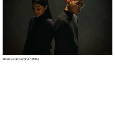
Malida Dinda Utami & Kaleb J