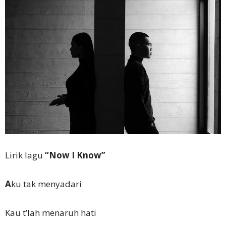
Lirik lagu
“Now I Know”
A
ku tak menyadari
Kau t’lah menaruh hati