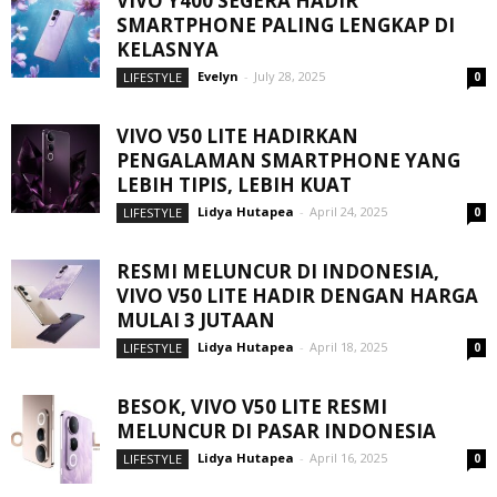
VIVO Y400 SEGERA HADIR
SMARTPHONE PALING LENGKAP DI
KELASNYA
Evelyn
-
July 28, 2025
LIFESTYLE
0
VIVO V50 LITE HADIRKAN
PENGALAMAN SMARTPHONE YANG
LEBIH TIPIS, LEBIH KUAT
Lidya Hutapea
-
April 24, 2025
LIFESTYLE
0
RESMI MELUNCUR DI INDONESIA,
VIVO V50 LITE HADIR DENGAN HARGA
MULAI 3 JUTAAN
Lidya Hutapea
-
April 18, 2025
LIFESTYLE
0
BESOK, VIVO V50 LITE RESMI
MELUNCUR DI PASAR INDONESIA
Lidya Hutapea
-
April 16, 2025
LIFESTYLE
0