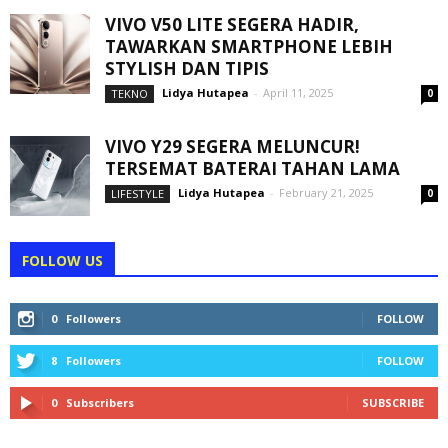
VIVO V50 LITE SEGERA HADIR,
TAWARKAN SMARTPHONE LEBIH
STYLISH DAN TIPIS
Lidya Hutapea
-
April 11, 2025
TEKNO
0
VIVO Y29 SEGERA MELUNCUR!
TERSEMAT BATERAI TAHAN LAMA
Lidya Hutapea
-
February 21, 2025
LIFESTYLE
0
FOLLOW US
0
Followers
FOLLOW
8
Followers
FOLLOW
0
Subscribers
SUBSCRIBE