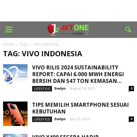
Home
Tags
Vivo Indonesia
TAG: VIVO INDONESIA
VIVO RILIS 2024 SUSTAINABILITY
REPORT: CAPAI 6.000 MWH ENERGI
BERSIH DAN 547 TON KEMASAN...
Evelyn
-
August 14, 2025
LIFESTYLE
0
TIPS MEMILIH SMARTPHONE SESUAI
KEBUTUHAN
Evelyn
-
July 31, 2025
LIFESTYLE
0