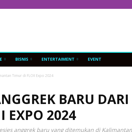
E
BISNIS
ENTERTAIMENT
EVENT
mantan Timur di FLOII Expo 2024
 ANGGREK BARU DAR
I EXPO 2024
pesies anggrek baru yang ditemukan di Kalimantan