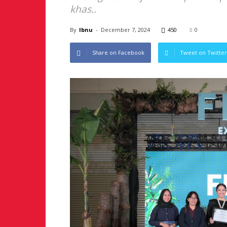
khas..
By
Ibnu
-
December 7, 2024
450
0
Share on Facebook
Tweet on Twitter