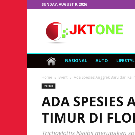
SUNDAY, AUGUST 9, 2026
JKTOne.com
NASIONAL
AUTO
LIFESTYL
Home
Event
Ada Spesies Anggrek Baru dari Kali
EVENT
ADA SPESIES
TIMUR DI FLOI
Trichoglottis Najibii merupakan s