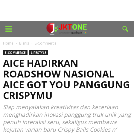
Home
Bisnis
E-Commerce
E-COMMERCE
LIFESTYLE
AICE HADIRKAN
ROADSHOW NASIONAL
AICE GOT YOU PANGGUNG
CRISPYMU
Siap menyalakan kreativitas dan keceriaan.
menghadirkan inovasi panggung truk unik yang
penuh interaksi seru, sekaligus membawa
kejutan varian baru Crispy Balls Cookies n’