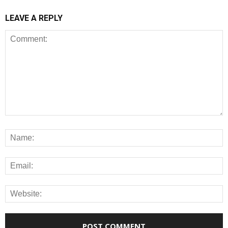
LEAVE A REPLY