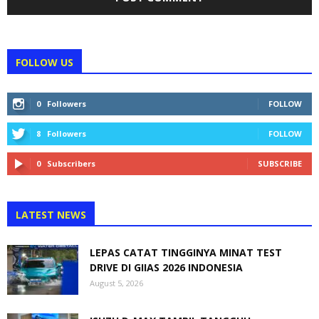
FOLLOW US
0
Followers
FOLLOW
8
Followers
FOLLOW
0
Subscribers
SUBSCRIBE
LATEST NEWS
LEPAS CATAT TINGGINYA MINAT TEST
DRIVE DI GIIAS 2026 INDONESIA
August 5, 2026