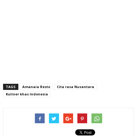
TAGS
Amanaia Resto
Cita rasa Nusantara
Kuliner khas Indonesia