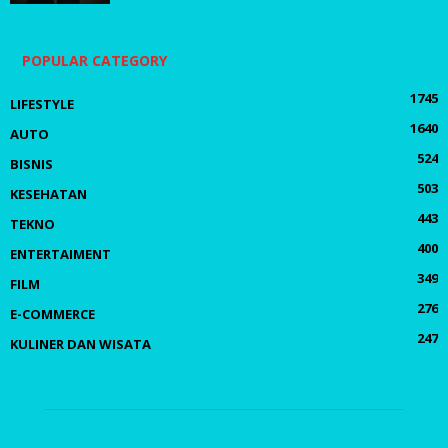
POPULAR CATEGORY
1745
LIFESTYLE
1640
AUTO
524
BISNIS
503
KESEHATAN
443
TEKNO
400
ENTERTAIMENT
349
FILM
276
E-COMMERCE
247
KULINER DAN WISATA