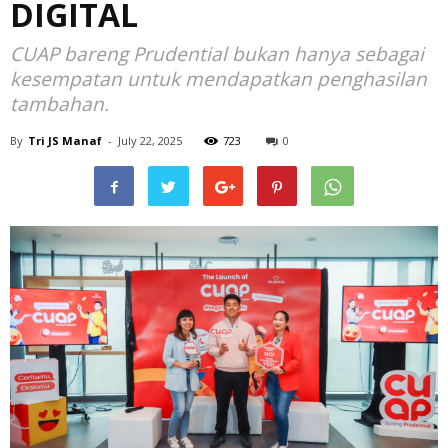
DIGITAL
CUAP bareng Prudential bukan hanya sebagai
kesempatan untuk mendapatkan penghasilan
tambahan.
By
Tri JS Manaf
-
July 22, 2025
723
0