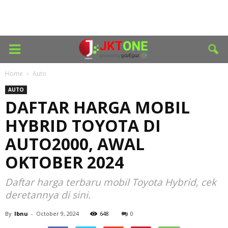
Home
Auto
AUTO
DAFTAR HARGA MOBIL
HYBRID TOYOTA DI
AUTO2000, AWAL
OKTOBER 2024
Daftar harga terbaru mobil Toyota Hybrid, cek
deretannya di sini.
By
Ibnu
-
October 9, 2024
648
0