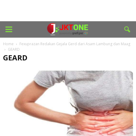
Home
Fexuprazan Redakan Gejala Gerd dari Asam Lambung dan Maag
GEARD
GEARD