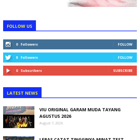
FOLLOW US
0
Followers
FOLLOW
8
Followers
FOLLOW
0
Subscribers
SUBSCRIBE
LATEST NEWS
VIU ORIGINAL GARAM MUDA TAYANG
AGUSTUS 2026
August 7, 2026
LEPAS CATAT TINGGINYA MINAT TEST