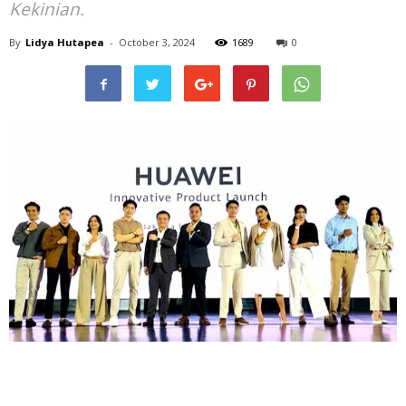
Kekinian.
By
Lidya Hutapea
-
October 3, 2024
1689
0