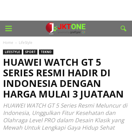
Home
LifeStyle
LIFESTYLE
SPORT
TEKNO
HUAWEI WATCH GT 5
SERIES RESMI HADIR DI
INDONESIA DENGAN
HARGA MULAI 3 JUATAAN
HUAWEI WATCH GT 5 Series Resmi Meluncur di
Indonesia, Unggulkan Fitur Kesehatan dan
Olahraga Level PRO dalam Desain Klasik yang
Mewah Untuk Lengkapi Gaya Hidup Sehat