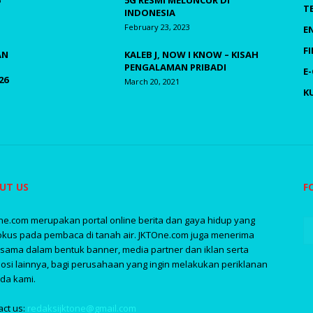
5G RESMI MELUNCUR DI
T
INDONESIA
February 23, 2023
E
F
AN
KALEB J, NOW I KNOW – KISAH
PENGALAMAN PRIBADI
E
26
March 20, 2021
K
UT US
F
ne.com merupakan portal online berita dan gaya hidup yang
okus pada pembaca di tanah air. JKTOne.com juga menerima
asama dalam bentuk banner, media partner dan iklan serta
osi lainnya, bagi perusahaan yang ingin melakukan periklanan
da kami.
act us:
redaksijktone@gmail.com