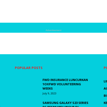
Advertisement
POPULAR POSTS
P
FWD INSURANCE LUNCURKAN
L
1OXFWD VOLUNTEERING
WEEKS
A
July 9, 2023
B
SAMSUNG GALAXY S23 SERIES
K