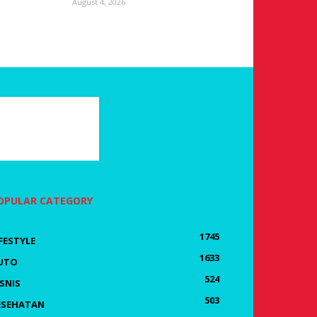
August 4, 2026
OPULAR CATEGORY
1745
IFESTYLE
1633
UTO
524
ISNIS
503
ESEHATAN