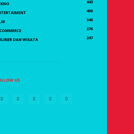
443
EKNO
400
NTERTAIMENT
349
ILM
276
-COMMERCE
247
ULINER DAN WISATA
OLLOW US