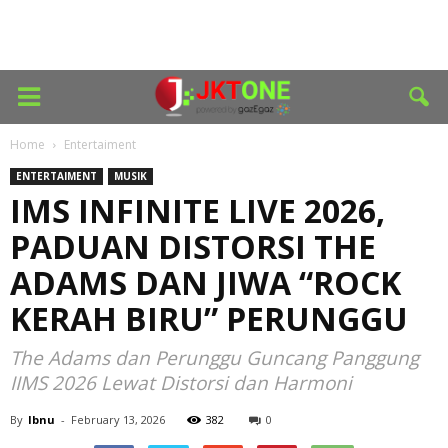
Home
Entertaiment
ENTERTAIMENT
MUSIK
IMS INFINITE LIVE 2026,
PADUAN DISTORSI THE
ADAMS DAN JIWA “ROCK
KERAH BIRU” PERUNGGU
The Adams dan Perunggu Guncang Panggung
IIMS 2026 Lewat Distorsi dan Harmoni
By
Ibnu
-
February 13, 2026
382
0