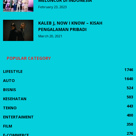
MELUNCUR DI INDONESIA
February 23, 2023
KALEB J, NOW I KNOW – KISAH
PENGALAMAN PRIBADI
March 20, 2021
POPULAR CATEGORY
1746
LIFESTYLE
1640
AUTO
524
BISNIS
503
KESEHATAN
443
TEKNO
400
ENTERTAIMENT
350
FILM
276
E-COMMERCE