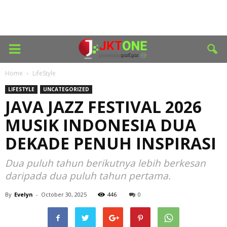
Home
LifeStyle
LIFESTYLE
UNCATEGORIZED
JAVA JAZZ FESTIVAL 2026
MUSIK INDONESIA DUA
DEKADE PENUH INSPIRASI
Dua puluh tahun berikutnya lebih berkesan
daripada dua puluh tahun pertama.
By
Evelyn
-
October 30, 2025
446
0