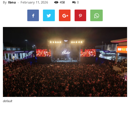
By
Ibnu
-
February 11, 2026
458
0
default