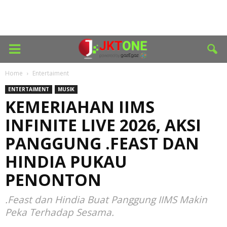
Home
Entertaiment
ENTERTAIMENT
MUSIK
KEMERIAHAN IIMS
INFINITE LIVE 2026, AKSI
PANGGUNG .FEAST DAN
HINDIA PUKAU
PENONTON
.Feast dan Hindia Buat Panggung IIMS Makin
Peka Terhadap Sesama.