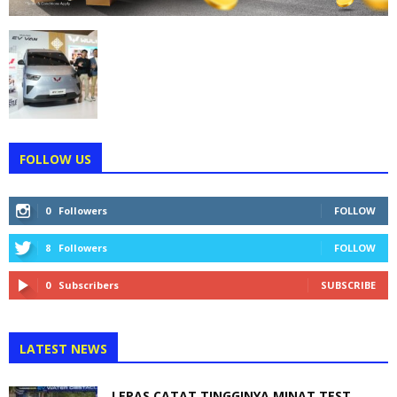
FOLLOW US
0
Followers
FOLLOW
8
Followers
FOLLOW
0
Subscribers
SUBSCRIBE
LATEST NEWS
LEPAS CATAT TINGGINYA MINAT TEST