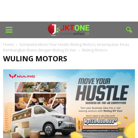
Home
Kompetisi Move Your Hustle Wuling Motors, Kesempatan Emas
Kembangkan Bisnis dengan Wuling EV Van
Wuling Motors
WULING MOTORS