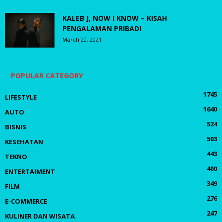
KALEB J, NOW I KNOW – KISAH
PENGALAMAN PRIBADI
March 20, 2021
POPULAR CATEGORY
1745
LIFESTYLE
1640
AUTO
524
BISNIS
503
KESEHATAN
443
TEKNO
400
ENTERTAIMENT
349
FILM
276
E-COMMERCE
247
KULINER DAN WISATA