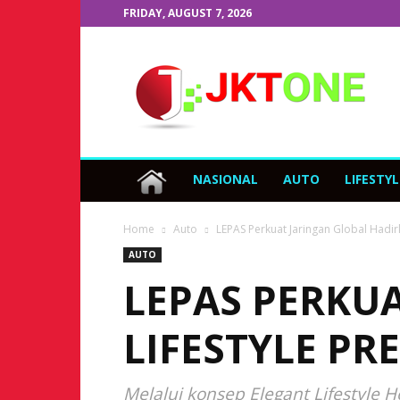
FRIDAY, AUGUST 7, 2026
JKTOne.com
NASIONAL
AUTO
LIFESTYL
Home
Auto
LEPAS Perkuat Jaringan Global Hadir
AUTO
LEPAS PERKU
LIFESTYLE P
Melalui konsep Elegant Lifestyl