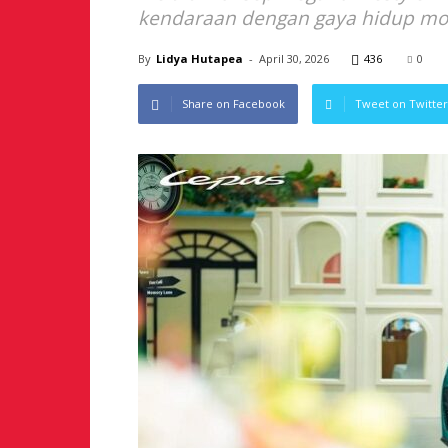
kendaraan dengan gaya hidup mo
By
Lidya Hutapea
-
April 30, 2026
436
0
Share on Facebook
Tweet on Twitter