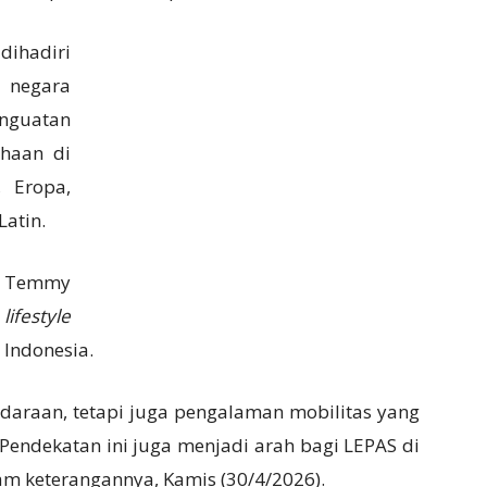
dihadiri
0 negara
enguatan
ahaan di
, Eropa,
Latin.
,
Temmy
n
lifestyle
Indonesia.
daraan, tetapi juga pengalaman mobilitas yang
endekatan ini juga menjadi arah bagi LEPAS di
am keterangannya, Kamis (30/4/2026).