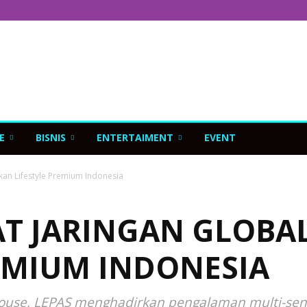
E
BISNIS
ENTERTAIMENT
EVENT
kan Lifestyle Premium Indonesia
AT JARINGAN GLOBA
REMIUM INDONESIA
e House, LEPAS menghadirkan pengalaman multi-s