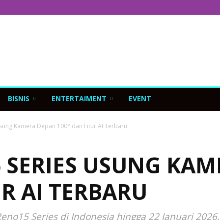
BISNIS
ENTERTAIMENT
EVENT
ung Kamera Depan 100° dan Fitur AI Terbaru
 SERIES USUNG KAM
UR AI TERBARU
o15 Series di Indonesia hingga 22 Januari 2026