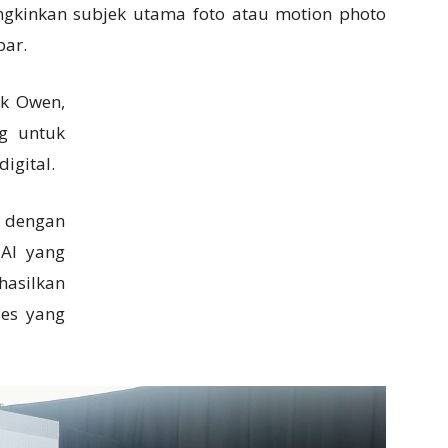
ungkinkan subjek utama foto atau motion photo
bar.
ck Owen,
g untuk
igital.
 dengan
 AI yang
asilkan
ses yang