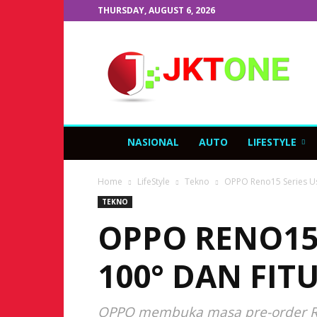
THURSDAY, AUGUST 6, 2026
JKTOne.com
NASIONAL
AUTO
LIFESTYLE
Home
LifeStyle
Tekno
OPPO Reno15 Series Us
TEKNO
OPPO RENO15
100° DAN FIT
OPPO membuka masa pre-order Ren