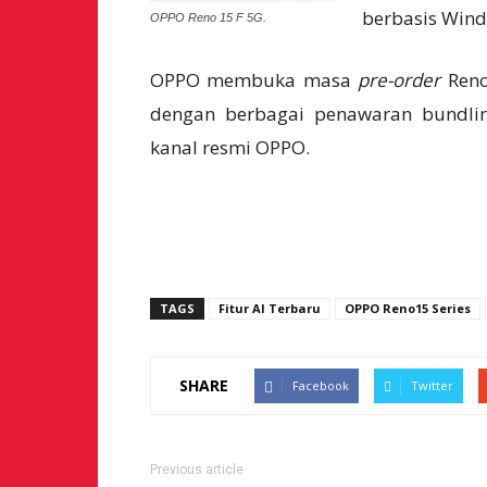
berbasis Win
OPPO Reno 15 F 5G.
OPPO membuka masa
pre-order
Reno
dengan berbagai penawaran bundli
kanal resmi OPPO.
TAGS
Fitur AI Terbaru
OPPO Reno15 Series
SHARE
Facebook
Twitter
Previous article