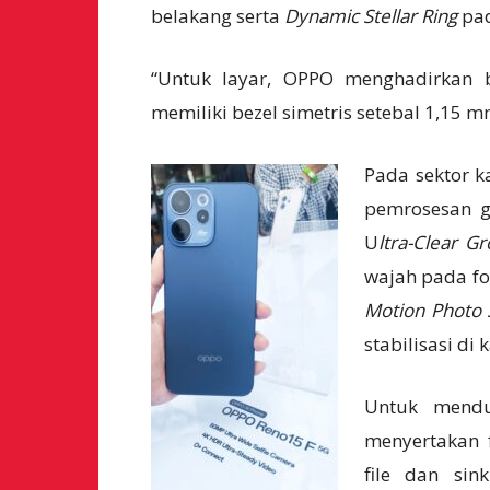
belakang serta
Dynamic Stellar Ring
pad
“Untuk layar, OPPO menghadirkan b
memiliki bezel simetris setebal 1,15 mm
Pada sektor 
pemrosesan 
U
ltra-Clear Gr
wajah pada f
Motion Photo
stabilisasi d
Untuk mendu
menyertakan 
file dan sin