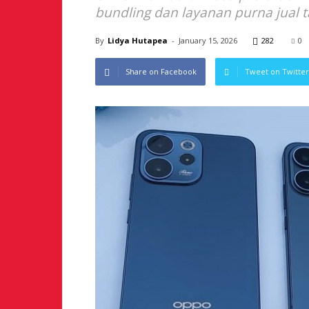
bundling dan layanan purna jual 
By
Lidya Hutapea
-
January 15, 2026
282
0
Share on Facebook
Tweet on Twitter