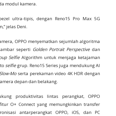
a modul kamera.
ezel ultra-tipis, dengan Reno15 Pro Max 5G
,” jelas Deni.
kamera, OPPO menyematkan sejumlah algoritma
gambar seperti
Golden Portrait Perspective
dan
oup Selfie
Algorithm untuk menjaga ketajaman
oto
selfie
grup. Reno15 Series juga mendukung AI
 Slow-Mo
serta perekaman video 4K HDR dengan
i kamera depan dan belakang.
kung produktivitas lintas perangkat, OPPO
fitur O+ Connect yang memungkinkan transfer
kronisasi antarperangkat OPPO, iOS, dan PC