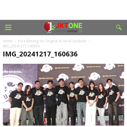
Home
Para Bintang Viu Original di serial Saudade
IMG_20241217_160636
IMG_20241217_160636