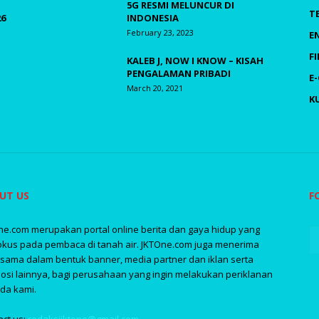
5G RESMI MELUNCUR DI
T
26
INDONESIA
February 23, 2023
E
F
KALEB J, NOW I KNOW – KISAH
PENGALAMAN PRIBADI
E
March 20, 2021
K
UT US
F
ne.com merupakan portal online berita dan gaya hidup yang
okus pada pembaca di tanah air. JKTOne.com juga menerima
asama dalam bentuk banner, media partner dan iklan serta
osi lainnya, bagi perusahaan yang ingin melakukan periklanan
da kami.