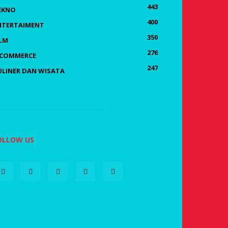
443
EKNO
400
NTERTAIMENT
350
ILM
276
-COMMERCE
247
ULINER DAN WISATA
OLLOW US