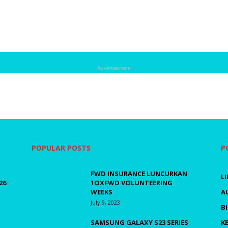
Advertisement
POPULAR POSTS
P
FWD INSURANCE LUNCURKAN
L
26
1OXFWD VOLUNTEERING
WEEKS
A
July 9, 2023
B
SAMSUNG GALAXY S23 SERIES
K