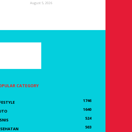
August 5, 2026
OPULAR CATEGORY
1746
IFESTYLE
1640
UTO
524
ISNIS
503
ESEHATAN