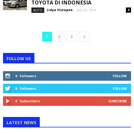
TOYOTA DI INDONESIA
Lidya Hutapea
-
July 22, 2024
AUTO
0
1
2
3
FOLLOW US
0
Followers
FOLLOW
8
Followers
FOLLOW
0
Subscribers
SUBSCRIBE
LATEST NEWS