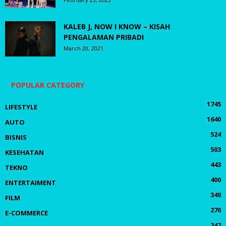
KALEB J, NOW I KNOW – KISAH
PENGALAMAN PRIBADI
March 20, 2021
POPULAR CATEGORY
1745
LIFESTYLE
1640
AUTO
524
BISNIS
503
KESEHATAN
443
TEKNO
400
ENTERTAIMENT
349
FILM
276
E-COMMERCE
247