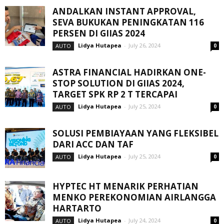
ANDALKAN INSTANT APPROVAL,
SEVA BUKUKAN PENINGKATAN 116
PERSEN DI GIIAS 2024
Lidya Hutapea
-
July 26, 2024
AUTO
0
ASTRA FINANCIAL HADIRKAN ONE-
STOP SOLUTION DI GIIAS 2024,
TARGET SPK RP 2 T TERCAPAI
Lidya Hutapea
-
July 25, 2024
AUTO
0
SOLUSI PEMBIAYAAN YANG FLEKSIBEL
DARI ACC DAN TAF
Lidya Hutapea
-
July 25, 2024
AUTO
0
HYPTEC HT MENARIK PERHATIAN
MENKO PEREKONOMIAN AIRLANGGA
HARTARTO
Lidya Hutapea
-
July 24, 2024
AUTO
0