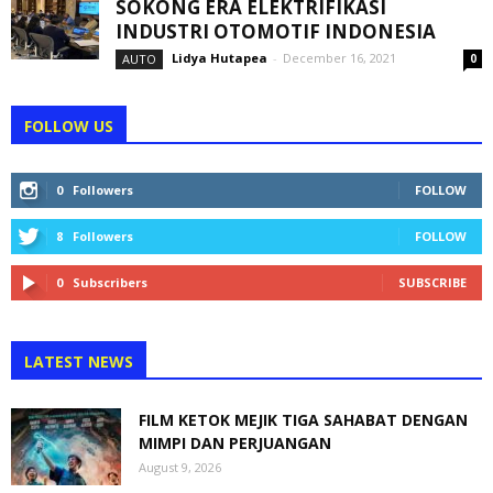
SOKONG ERA ELEKTRIFIKASI
INDUSTRI OTOMOTIF INDONESIA
Lidya Hutapea
-
December 16, 2021
AUTO
0
FOLLOW US
0
Followers
FOLLOW
8
Followers
FOLLOW
0
Subscribers
SUBSCRIBE
LATEST NEWS
FILM KETOK MEJIK TIGA SAHABAT DENGAN
MIMPI DAN PERJUANGAN
August 9, 2026