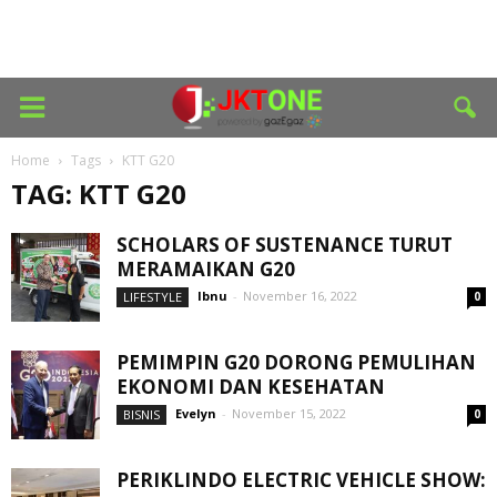
Home
Tags
KTT G20
TAG: KTT G20
SCHOLARS OF SUSTENANCE TURUT
MERAMAIKAN G20
Ibnu
-
November 16, 2022
LIFESTYLE
0
PEMIMPIN G20 DORONG PEMULIHAN
EKONOMI DAN KESEHATAN
Evelyn
-
November 15, 2022
BISNIS
0
PERIKLINDO ELECTRIC VEHICLE SHOW: