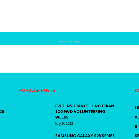
Advertisement
POPULAR POSTS
P
FWD INSURANCE LUNCURKAN
L
26
1OXFWD VOLUNTEERING
WEEKS
A
July 9, 2023
B
SAMSUNG GALAXY S23 SERIES
K