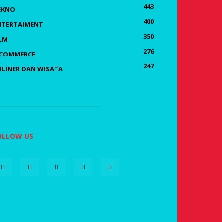
443
EKNO
400
NTERTAIMENT
350
ILM
276
-COMMERCE
247
ULINER DAN WISATA
OLLOW US