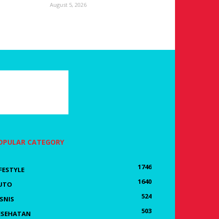
August 5, 2026
OPULAR CATEGORY
1746
IFESTYLE
1640
UTO
524
ISNIS
503
ESEHATAN