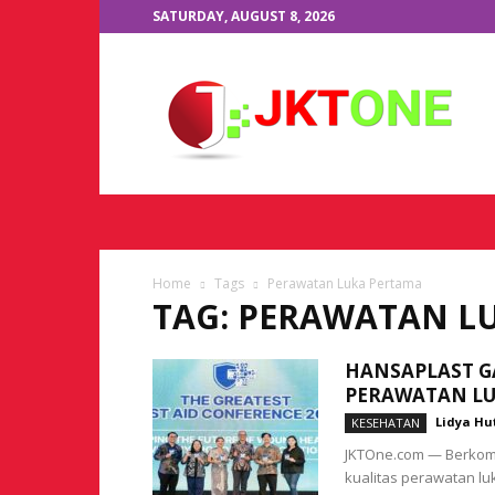
SATURDAY, AUGUST 8, 2026
JKTOne.com
Home
Tags
Perawatan Luka Pertama
TAG: PERAWATAN L
HANSAPLAST G
PERAWATAN LU
Lidya Hu
KESEHATAN
JKTOne.com — Berkom
kualitas perawatan lu