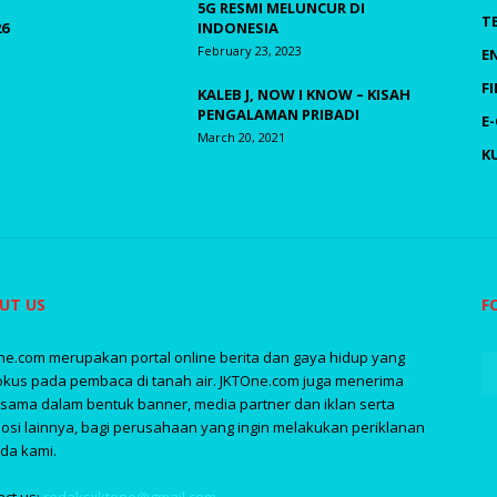
5G RESMI MELUNCUR DI
T
26
INDONESIA
February 23, 2023
E
F
KALEB J, NOW I KNOW – KISAH
PENGALAMAN PRIBADI
E
March 20, 2021
K
UT US
F
ne.com merupakan portal online berita dan gaya hidup yang
okus pada pembaca di tanah air. JKTOne.com juga menerima
asama dalam bentuk banner, media partner dan iklan serta
osi lainnya, bagi perusahaan yang ingin melakukan periklanan
da kami.