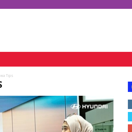
wa Tips
S