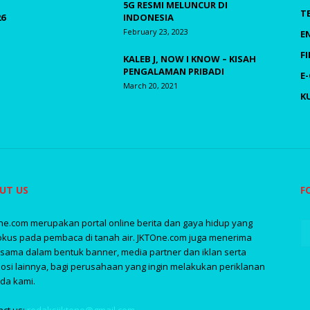
5G RESMI MELUNCUR DI
T
26
INDONESIA
February 23, 2023
E
F
KALEB J, NOW I KNOW – KISAH
PENGALAMAN PRIBADI
E
March 20, 2021
K
UT US
F
ne.com merupakan portal online berita dan gaya hidup yang
okus pada pembaca di tanah air. JKTOne.com juga menerima
asama dalam bentuk banner, media partner dan iklan serta
osi lainnya, bagi perusahaan yang ingin melakukan periklanan
da kami.