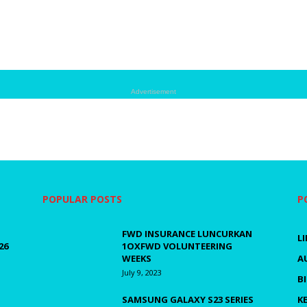
Advertisement
POPULAR POSTS
P
FWD INSURANCE LUNCURKAN
L
26
1OXFWD VOLUNTEERING
WEEKS
A
July 9, 2023
B
SAMSUNG GALAXY S23 SERIES
K