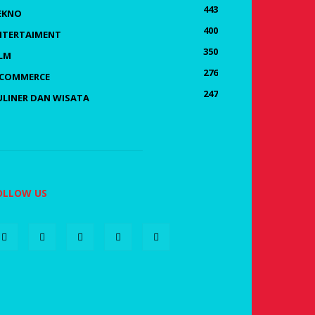
443
EKNO
400
NTERTAIMENT
350
ILM
276
-COMMERCE
247
ULINER DAN WISATA
OLLOW US