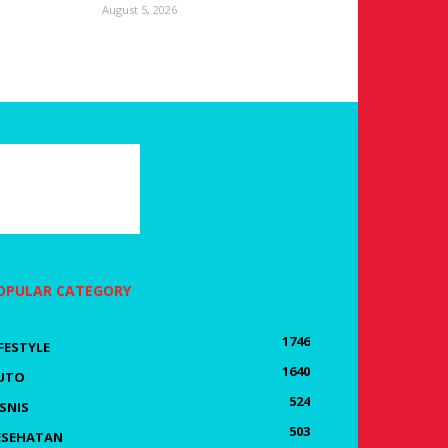
August 5, 2026
OPULAR CATEGORY
1746
IFESTYLE
1640
UTO
524
ISNIS
503
ESEHATAN