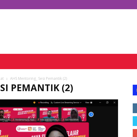
at
AHS Mentoring_ Sesi Pemantik (2)
I PEMANTIK (2)