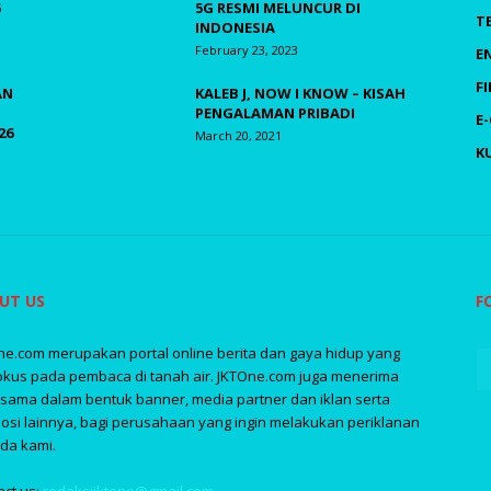
5G RESMI MELUNCUR DI
T
INDONESIA
February 23, 2023
E
F
AN
KALEB J, NOW I KNOW – KISAH
PENGALAMAN PRIBADI
E
26
March 20, 2021
K
UT US
F
ne.com merupakan portal online berita dan gaya hidup yang
okus pada pembaca di tanah air. JKTOne.com juga menerima
asama dalam bentuk banner, media partner dan iklan serta
osi lainnya, bagi perusahaan yang ingin melakukan periklanan
da kami.