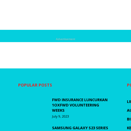
Advertisement
POPULAR POSTS
P
FWD INSURANCE LUNCURKAN
L
1OXFWD VOLUNTEERING
WEEKS
A
July 9, 2023
B
SAMSUNG GALAXY S23 SERIES
K