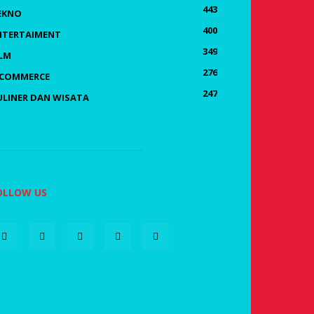
443
EKNO
400
NTERTAIMENT
349
ILM
276
-COMMERCE
247
ULINER DAN WISATA
OLLOW US