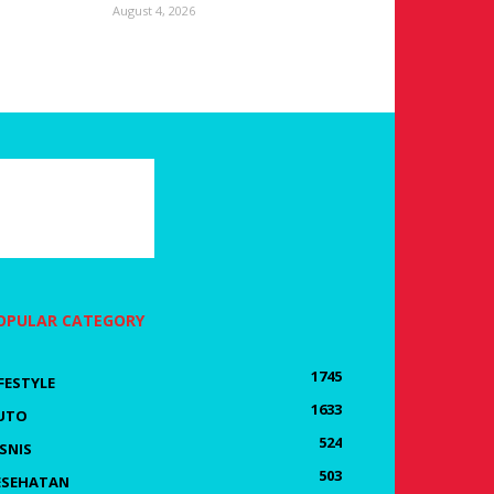
August 4, 2026
OPULAR CATEGORY
1745
IFESTYLE
1633
UTO
524
ISNIS
503
ESEHATAN