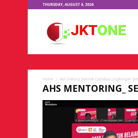
THURSDAY, AUGUST 6, 2026
JKTOne.com
Home
AIA Dukung Sekolah Ciptakan Lingkungan Seh
AHS MENTORING_ SES