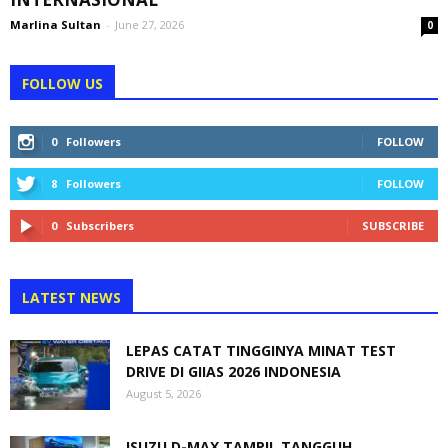
Marlina Sultan
-
June 27, 2026
0
FOLLOW US
0
Followers
FOLLOW
8
Followers
FOLLOW
0
Subscribers
SUBSCRIBE
LATEST NEWS
LEPAS CATAT TINGGINYA MINAT TEST
DRIVE DI GIIAS 2026 INDONESIA
August 5, 2026
ISUZU D-MAX TAMPIL TANGGUH