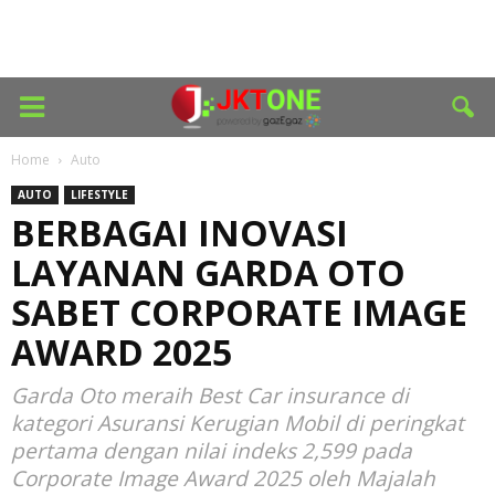
Home
Auto
AUTO
LIFESTYLE
BERBAGAI INOVASI
LAYANAN GARDA OTO
SABET CORPORATE IMAGE
AWARD 2025
Garda Oto meraih Best Car insurance di
kategori Asuransi Kerugian Mobil di peringkat
pertama dengan nilai indeks 2,599 pada
Corporate Image Award 2025 oleh Majalah