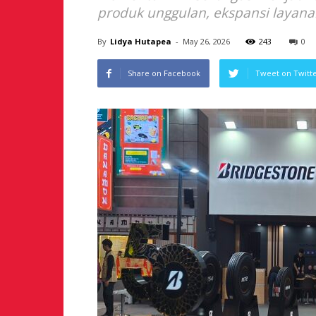
produk unggulan, ekspansi layan
By
Lidya Hutapea
-
May 26, 2026
243
0
Share on Facebook
Tweet on Twitt