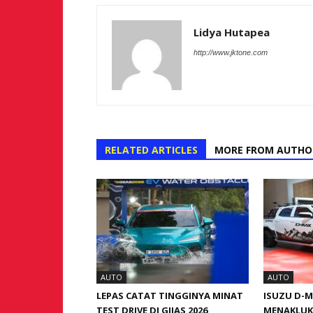
Lidya Hutapea
http://www.jktone.com
RELATED ARTICLES
MORE FROM AUTHO
AUTO
AUTO
LEPAS CATAT TINGGINYA MINAT
ISUZU D-
TEST DRIVE DI GIIAS 2026
MENAKLUK