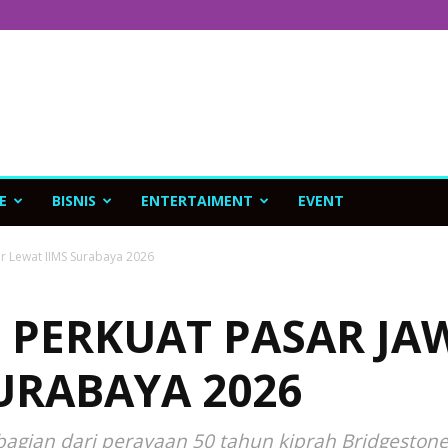
E
BISNIS
ENTERTAIMENT
EVENT
r Lewat IIMS Surabaya 2026
 PERKUAT PASAR JA
URABAYA 2026
agian dari perayaan 50 tahun kiprah Bridgestone