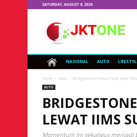
SATURDAY, AUGUST 8, 2026
JKTOne.com
NASIONAL
AUTO
LIFESTYL
Home
Auto
Bridgestone Perkuat Pasar Jawa Timu
AUTO
BRIDGESTONE
LEWAT IIMS S
Momentum ini sekaligus menjadi b