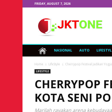
FRIDAY, AUGUST 7, 2026
JKTOne.com
NASIONAL
AUTO
LIFESTYL
Home
LifeStyle
Cherrypop Festival Jadikan Yogy
LIFESTYLE
CHERRYPOP F
KOTA SENI P
Marilah rayakan arena kebudayaa