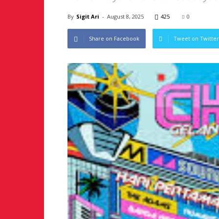
By
Sigit Ari
-
August 8, 2025
425
0
Share on Facebook
Tweet on Twitter