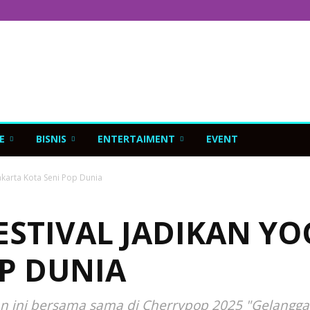
E
BISNIS
ENTERTAIMENT
EVENT
akarta Kota Seni Pop Dunia
ESTIVAL JADIKAN Y
OP DUNIA
n ini bersama sama di Cherrypop 2025 "Gelangga