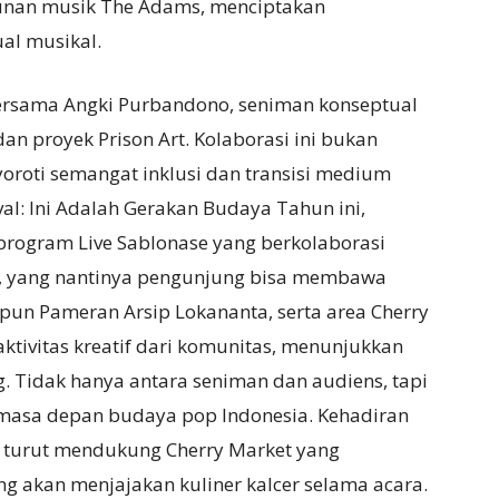
lunan musik The Adams, menciptakan
ual musikal.
bersama Angki Purbandono, seniman konseptual
n proyek Prison Art. Kolaborasi ini bukan
oroti semangat inklusi dan transisi medium
val: Ini Adalah Gerakan Budaya Tahun ini,
rogram Live Sablonase yang berkolaborasi
on, yang nantinya pengunjung bisa membawa
apun Pameran Arsip Lokananta, serta area Cherry
n aktivitas kreatif dari komunitas, menunjukkan
 Tidak hanya antara seniman dan audiens, tapi
n masa depan budaya pop Indonesia. Kehadiran
o turut mendukung Cherry Market yang
g akan menjajakan kuliner kalcer selama acara.