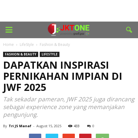
Home
LifeStyle
Fashion & Beauty
FASHION & BEAUTY
LIFESTYLE
DAPATKAN INSPIRASI
PERNIKAHAN IMPIAN DI
JWF 2025
Tak sekadar pameran, JWF 2025 juga dirancang
sebagai experience zone yang memanjakan
pengunjung.
By
Tri JS Manaf
-
August 15, 2025
433
0