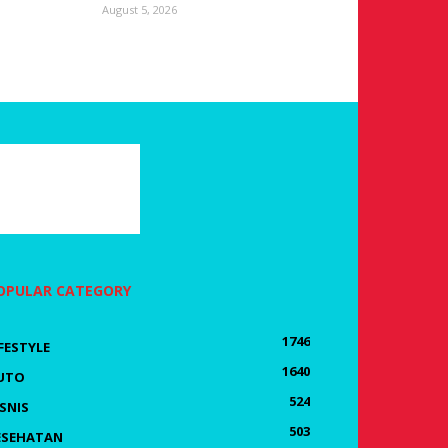
August 5, 2026
OPULAR CATEGORY
1746
IFESTYLE
1640
UTO
524
ISNIS
503
ESEHATAN