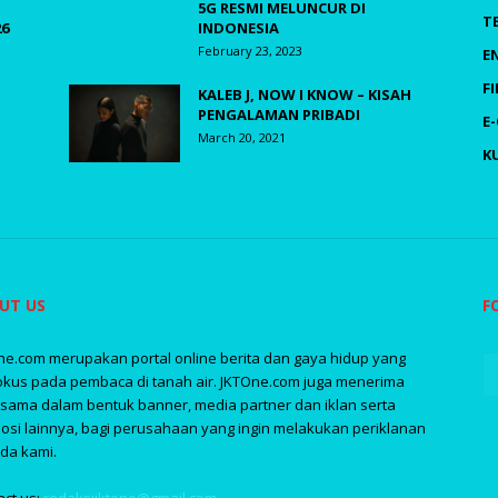
5G RESMI MELUNCUR DI
T
26
INDONESIA
February 23, 2023
E
F
KALEB J, NOW I KNOW – KISAH
PENGALAMAN PRIBADI
E
March 20, 2021
K
UT US
F
ne.com merupakan portal online berita dan gaya hidup yang
okus pada pembaca di tanah air. JKTOne.com juga menerima
asama dalam bentuk banner, media partner dan iklan serta
osi lainnya, bagi perusahaan yang ingin melakukan periklanan
da kami.