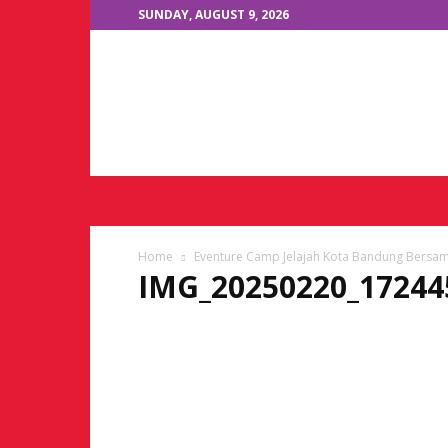
SUNDAY, AUGUST 9, 2026
JKTOne.com
Home
Eventure Camp Jelajah Kota Bandung Bers
IMG_20250220_17244