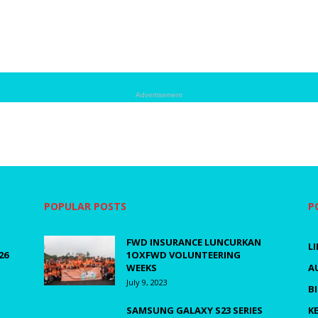
Advertisement
POPULAR POSTS
P
FWD INSURANCE LUNCURKAN
L
26
1OXFWD VOLUNTEERING
WEEKS
A
July 9, 2023
B
SAMSUNG GALAXY S23 SERIES
K