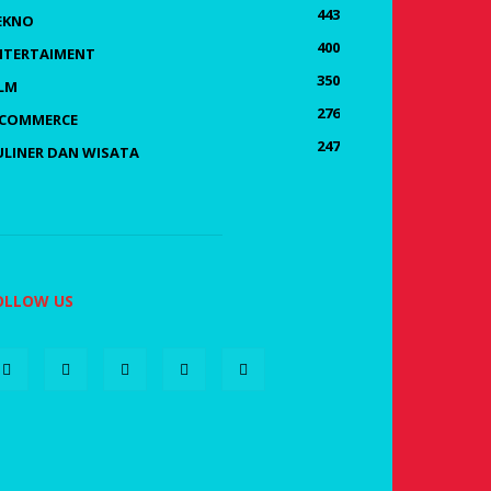
443
EKNO
400
NTERTAIMENT
350
ILM
276
-COMMERCE
247
ULINER DAN WISATA
OLLOW US