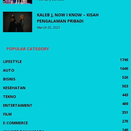
KALEB J, NOW I KNOW – KISAH
PENGALAMAN PRIBADI
March 20, 2021
POPULAR CATEGORY
1749
LIFESTYLE
1649
AUTO
526
BISNIS
503
KESEHATAN
443
TEKNO
400
ENTERTAIMENT
351
FILM
276
E-COMMERCE
249