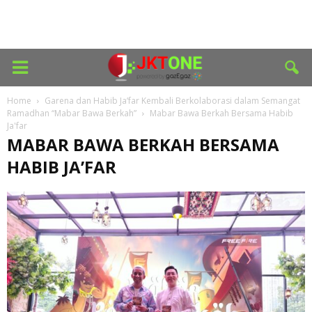
Home
Garena dan Habib Ja’far Kembali Berkolaborasi dalam Semangat
Ramadhan “Mabar Bawa Berkah”
Mabar Bawa Berkah Bersama Habib
Ja'far
MABAR BAWA BERKAH BERSAMA
HABIB JA’FAR