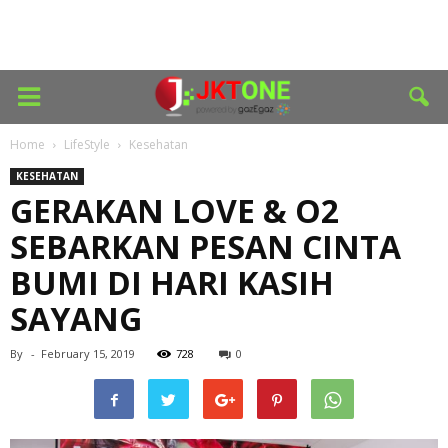
Home
LifeStyle
Kesehatan
KESEHATAN
GERAKAN LOVE & O2
SEBARKAN PESAN CINTA
BUMI DI HARI KASIH
SAYANG
By
-
February 15, 2019
728
0