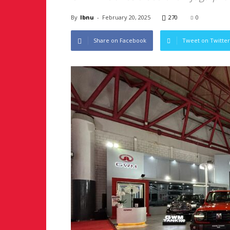
By
Ibnu
-
February 20, 2025
270
0
Share on Facebook
Tweet on Twitter