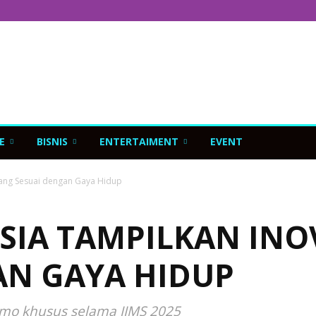
E
BISNIS
ENTERTAIMENT
EVENT
ang Sesuai dengan Gaya Hidup
IA TAMPILKAN INO
AN GAYA HIDUP
mo khusus selama IIMS 2025