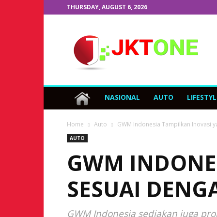
THURSDAY, AUGUST 6, 2026
JKTOne.com
NASIONAL
AUTO
LIFESTYL
Home
Auto
GWM Indonesia Tampilkan Inovasi y
AUTO
GWM INDONES
SESUAI DENG
GWM Indonesia sediakan juga pro