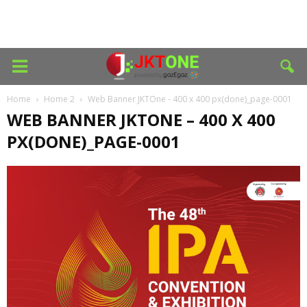
Home
Home 2
Web Banner JKTOne - 400 x 400 px(done)_page-0001
WEB BANNER JKTONE – 400 X 400
PX(DONE)_PAGE-0001