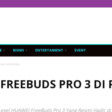
E
BISNIS
ENTERTAIMENT
EVENT
asar Indonesia
 FREEBUDS PRO 3 DI
vel HUAWEI FreeBuds Pro 3 Yang Resmi Hadir di I