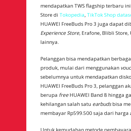
mendapatkan TWS flagship terbaru ini s
Store di
Tokopedia
,
TikTok Shop
datas
HUAWEI FreeBuds Pro 3 juga dapat dib
Experience Store
, Erafone, Blibli Stor
lainnya.
Pelanggan bisa mendapatkan berbagai
produk, mulai dari menggunakan
vouc
sebelumnya
untuk mendapatkan disko
HUAWEI FreeBuds Pro 3, pelanggan aka
berupa
free
HUAWEI Band 8 hingga gar
kehilangan salah satu
earbuds
bisa m
membayar Rp599.500 saja dari harga a
Untuk kemudahan metode pembayara