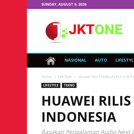
SUNDAY, AUGUST 9, 2026
JKTOne.com
NASIONAL
AUTO
LIFESTYL
Home
LifeStyle
Huawei Rilis FreeBuds Pro 3 di P
LIFESTYLE
TEKNO
HUAWEI RILIS
INDONESIA
Rasakan Pengalaman Audio Next Le