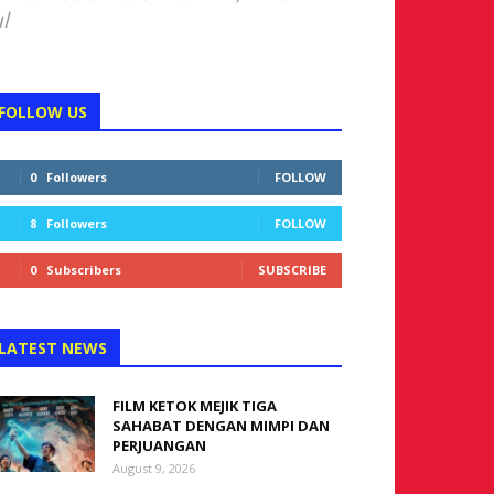
l
FOLLOW US
0
Followers
FOLLOW
8
Followers
FOLLOW
0
Subscribers
SUBSCRIBE
LATEST NEWS
FILM KETOK MEJIK TIGA
SAHABAT DENGAN MIMPI DAN
PERJUANGAN
August 9, 2026