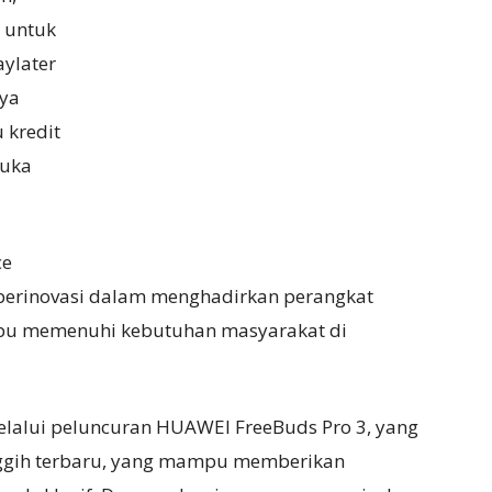
n untuk
ylater
aya
 kredit
muka
ce
 berinovasi dalam menghadirkan perangkat
pu memenuhi kebutuhan masyarakat di
lalui peluncuran HUAWEI FreeBuds Pro 3, yang
canggih terbaru, yang mampu memberikan