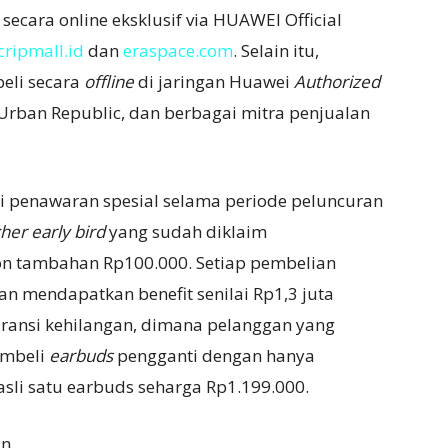
ecara online eksklusif via HUAWEI Official
cripmall.id
dan
eraspace.com
. Selain itu,
eli secara
offline
di jaringan Huawei
Authorized
e, Urban Republic, dan berbagai mitra penjualan
 penawaran spesial selama periode peluncuran
her early bird
yang sudah diklaim
n tambahan Rp100.000. Setiap pembelian
n mendapatkan benefit senilai Rp1,3 juta
ansi kehilangan, dimana pelanggan yang
embeli
earbuds
pengganti dengan hanya
sli satu earbuds seharga Rp1.199.000.
n,