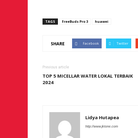
TAGS
FreeBuds Pro 3
huawei
SHARE
Facebook
Twitter
Previous article
TOP 5 MICELLAR WATER LOKAL TERBAIK
2024
Lidya Hutapea
http://www.jktone.com