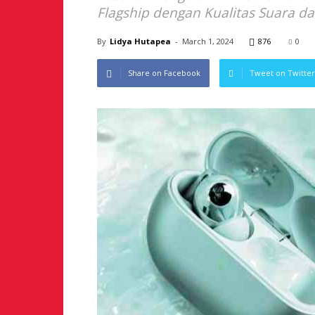
Flagship dengan Kualitas Suara d
By
Lidya Hutapea
-
March 1, 2024
876
0
Share on Facebook
Tweet on Twitter