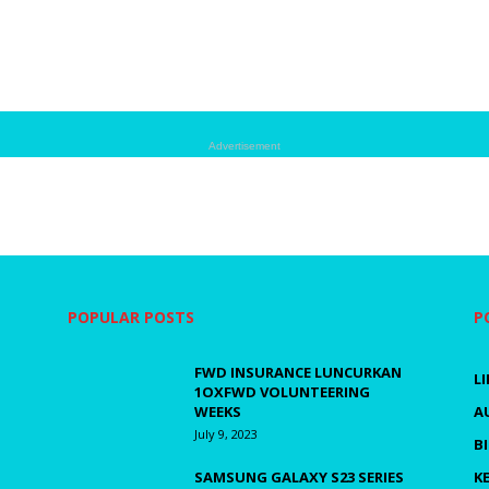
Advertisement
POPULAR POSTS
P
FWD INSURANCE LUNCURKAN
L
1OXFWD VOLUNTEERING
WEEKS
A
July 9, 2023
B
SAMSUNG GALAXY S23 SERIES
K