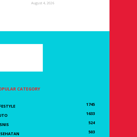
August 4, 2026
OPULAR CATEGORY
1745
IFESTYLE
1633
UTO
524
ISNIS
503
ESEHATAN