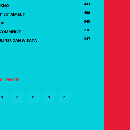
443
EKNO
400
NTERTAIMENT
349
ILM
276
-COMMERCE
247
ULINER DAN WISATA
OLLOW US