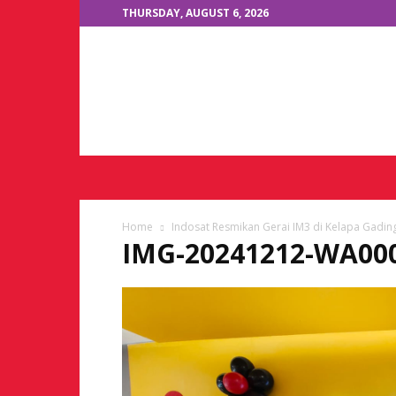
THURSDAY, AUGUST 6, 2026
JKTOne.com
Home
Indosat Resmikan Gerai IM3 di Kelapa Gadin
IMG-20241212-WA00