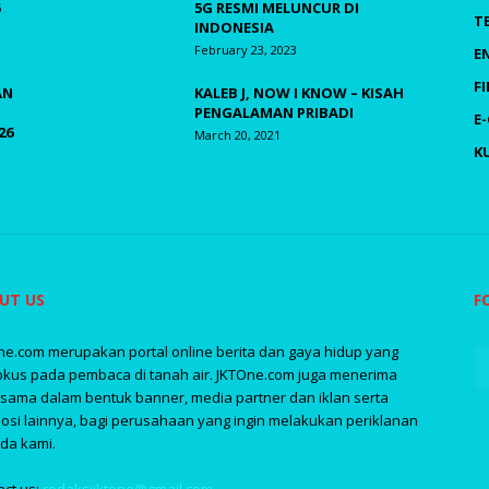
5G RESMI MELUNCUR DI
T
INDONESIA
February 23, 2023
E
F
AN
KALEB J, NOW I KNOW – KISAH
PENGALAMAN PRIBADI
E
26
March 20, 2021
K
UT US
F
ne.com merupakan portal online berita dan gaya hidup yang
okus pada pembaca di tanah air. JKTOne.com juga menerima
asama dalam bentuk banner, media partner dan iklan serta
osi lainnya, bagi perusahaan yang ingin melakukan periklanan
da kami.