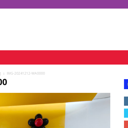
g
IMG-20241212-WA0000
00