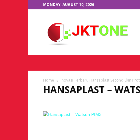
MONDAY, AUGUST 10, 2026
JKTOne.com
Home
Inovasi Terbaru Hansaplast Second Skin Prot
HANSAPLAST – WAT