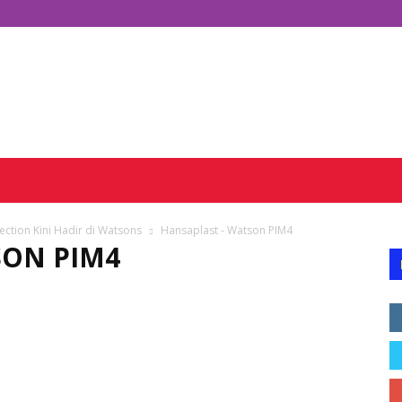
ection Kini Hadir di Watsons
Hansaplast - Watson PIM4
SON PIM4