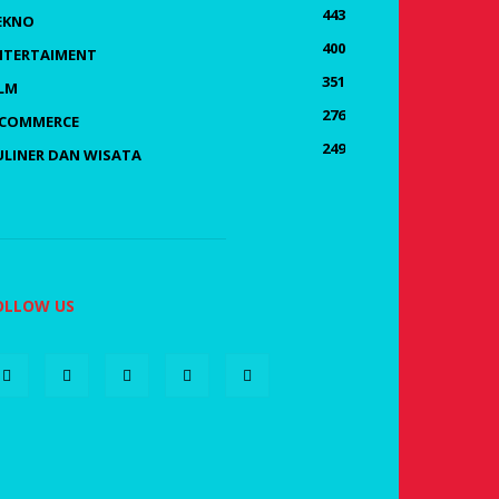
443
EKNO
400
NTERTAIMENT
351
ILM
276
-COMMERCE
249
ULINER DAN WISATA
OLLOW US