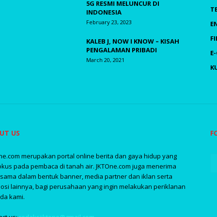
5G RESMI MELUNCUR DI
T
INDONESIA
February 23, 2023
E
F
KALEB J, NOW I KNOW – KISAH
PENGALAMAN PRIBADI
E
March 20, 2021
K
UT US
F
ne.com merupakan portal online berita dan gaya hidup yang
okus pada pembaca di tanah air. JKTOne.com juga menerima
asama dalam bentuk banner, media partner dan iklan serta
osi lainnya, bagi perusahaan yang ingin melakukan periklanan
da kami.