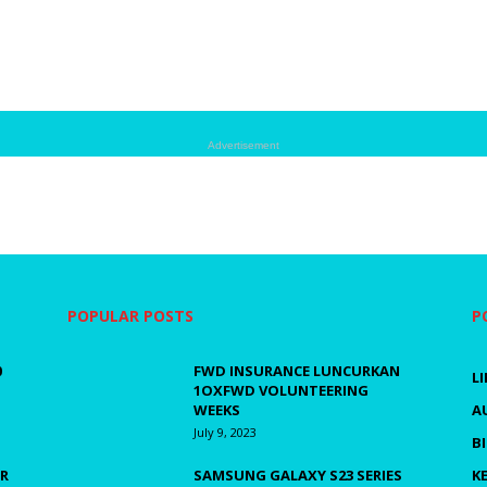
Advertisement
POPULAR POSTS
P
0
FWD INSURANCE LUNCURKAN
L
1OXFWD VOLUNTEERING
WEEKS
A
July 9, 2023
B
R
SAMSUNG GALAXY S23 SERIES
K