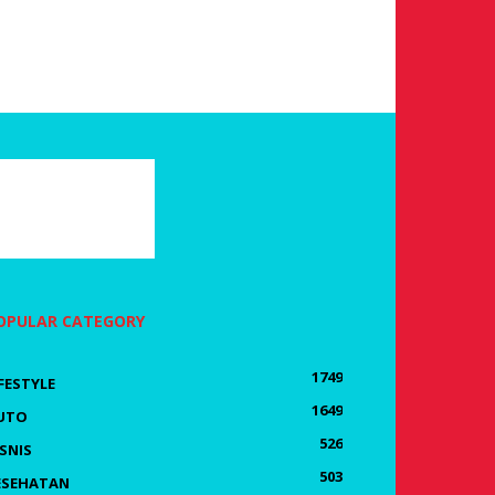
OPULAR CATEGORY
1749
IFESTYLE
1649
UTO
526
ISNIS
503
ESEHATAN