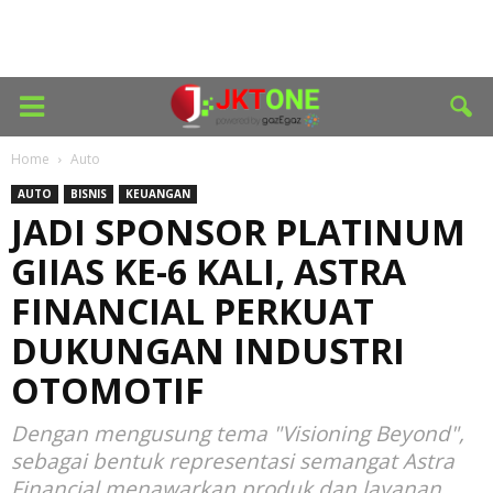
Home
Auto
AUTO
BISNIS
KEUANGAN
JADI SPONSOR PLATINUM
GIIAS KE-6 KALI, ASTRA
FINANCIAL PERKUAT
DUKUNGAN INDUSTRI
OTOMOTIF
Dengan mengusung tema "Visioning Beyond",
sebagai bentuk representasi semangat Astra
Financial menawarkan produk dan layanan