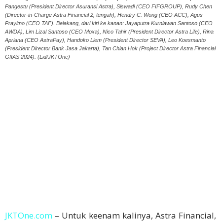
Pangestu (President Director Asuransi Astra), Siswadi (CEO FIFGROUP), Rudy Chen
(Director-in-Charge Astra Financial 2, tengah), Hendry C. Wong (CEO ACC), Agus
Prayitno (CEO TAF). Belakang, dari kiri ke kanan: Jayaputra Kurniawan Santoso (CEO
AWDA), Lim Lizal Santoso (CEO Moxa), Nico Tahir (President Director Astra Life), Rina
Apriana (CEO AstraPay), Handoko Liem (President Director SEVA), Leo Koesmanto
(President Director Bank Jasa Jakarta), Tan Chian Hok (Project Director Astra Financial
GIIAS 2024). (Lid/JKTOne)
JKTOne.com
– Untuk keenam kalinya, Astra Financial,