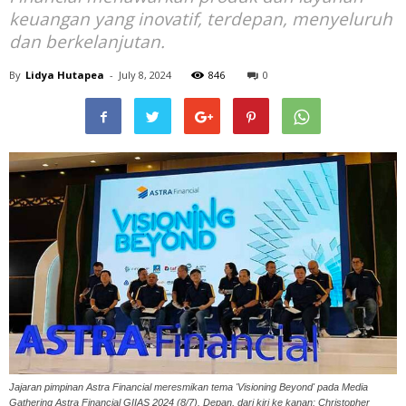
keuangan yang inovatif, terdepan, menyeluruh
dan berkelanjutan.
By
Lidya Hutapea
-
July 8, 2024
846
0
Jajaran pimpinan Astra Financial meresmikan tema 'Visioning Beyond' pada Media
Gathering Astra Financial GIIAS 2024 (8/7). Depan, dari kiri ke kanan: Christopher