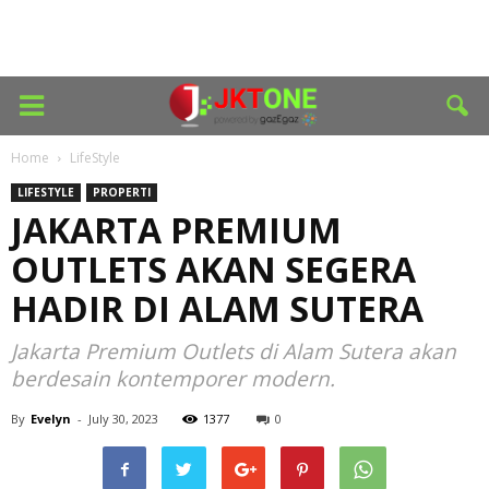
Home
LifeStyle
LIFESTYLE
PROPERTI
JAKARTA PREMIUM
OUTLETS AKAN SEGERA
HADIR DI ALAM SUTERA
Jakarta Premium Outlets di Alam Sutera akan
berdesain kontemporer modern.
By
Evelyn
-
July 30, 2023
1377
0