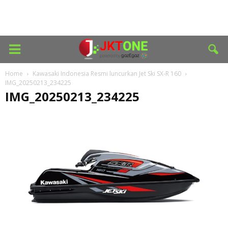
Home
Kawasaki Indonesia Resmi luncurkan Jet Ski SX-R 160
IMG_20250213_234225
IMG_20250213_234225