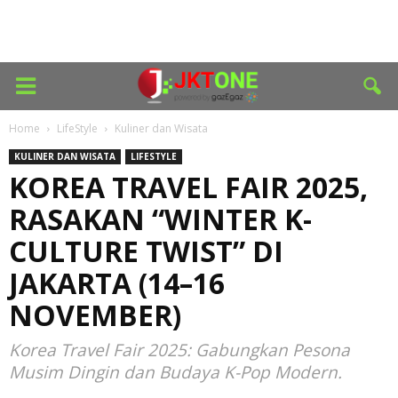
Home
LifeStyle
Kuliner dan Wisata
KULINER DAN WISATA
LIFESTYLE
KOREA TRAVEL FAIR 2025,
RASAKAN “WINTER K-
CULTURE TWIST” DI
JAKARTA (14–16
NOVEMBER)
Korea Travel Fair 2025: Gabungkan Pesona
Musim Dingin dan Budaya K-Pop Modern.