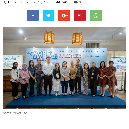
By
Ibnu
-
November 13, 2025
520
0
Korea Travel Fair