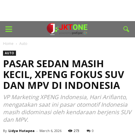
Home
Auto
AUTO
PASAR SEDAN MASIH
KECIL, XPENG FOKUS SUV
DAN MPV DI INDONESIA
VP Marketing XPENG Indonesia, Hari Arifianto,
mengatakan saat ini pasar otomotif Indonesia
masih didominasi oleh kendaraan berjenis SUV
dan MPV.
By
Lidya Hutapea
-
March 6, 2026
273
0