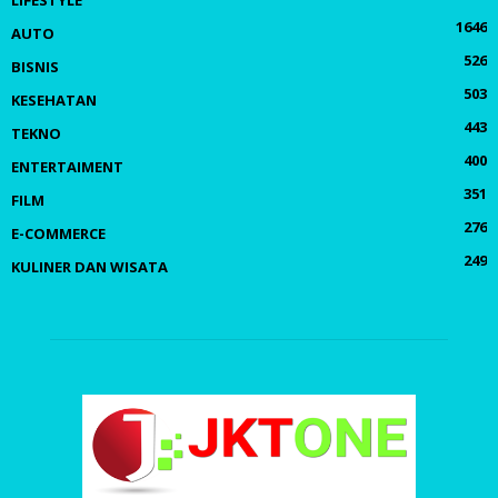
1646
AUTO
526
BISNIS
503
KESEHATAN
443
TEKNO
400
ENTERTAIMENT
351
FILM
276
E-COMMERCE
249
KULINER DAN WISATA