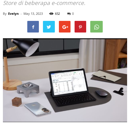
Store di beberapa e-commerce.
By
Evelyn
-
May 13, 2023
652
0