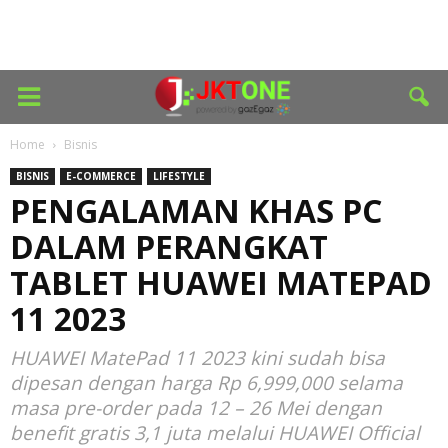
Home
Bisnis
BISNIS
E-COMMERCE
LIFESTYLE
PENGALAMAN KHAS PC
DALAM PERANGKAT
TABLET HUAWEI MATEPAD
11 2023
HUAWEI MatePad 11 2023 kini sudah bisa
dipesan dengan harga Rp 6,999,000 selama
masa pre-order pada 12 – 26 Mei dengan
benefit gratis 3,1 juta melalui HUAWEI Official