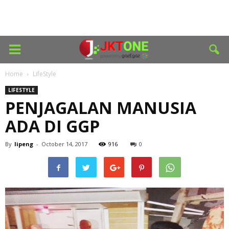
Home
LifeStyle
LIFESTYLE
PENJAGALAN MANUSIA
ADA DI GGP
By
lipeng
-
October 14, 2017
916
0