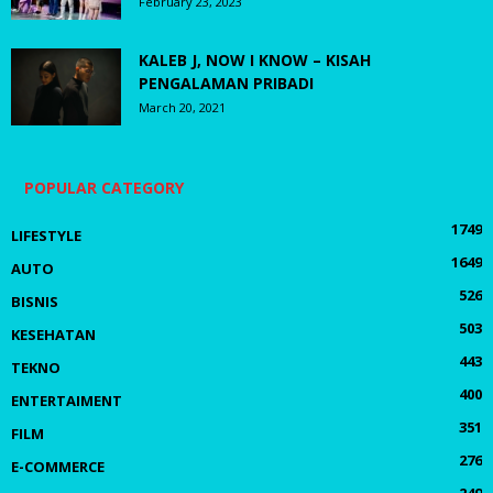
February 23, 2023
KALEB J, NOW I KNOW – KISAH
PENGALAMAN PRIBADI
March 20, 2021
POPULAR CATEGORY
1749
LIFESTYLE
1649
AUTO
526
BISNIS
503
KESEHATAN
443
TEKNO
400
ENTERTAIMENT
351
FILM
276
E-COMMERCE
249