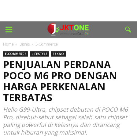
Home
Bisnis
E-Commerce
E-COMMERCE
LIFESTYLE
TEKNO
PENJUALAN PERDANA
POCO M6 PRO DENGAN
HARGA PERKENALAN
TERBATAS
Helio G99-Ultra, chipset debutan di POCO M6
Pro, disebut-sebut sebagai salah satu chipset
paling powerful di kelasnya dan dirancang
untuk hiburan yang maksimal.