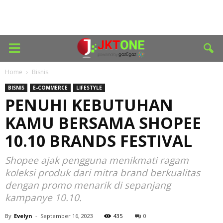
Home
Bisnis
BISNIS
E-COMMERCE
LIFESTYLE
PENUHI KEBUTUHAN
KAMU BERSAMA SHOPEE
10.10 BRANDS FESTIVAL
Shopee ajak pengguna menikmati ragam
koleksi produk dari mitra brand berkualitas
dengan promo menarik di sepanjang
kampanye 10.10.
By
Evelyn
-
September 16, 2023
435
0