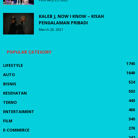
KALEB J, NOW I KNOW – KISAH
PENGALAMAN PRIBADI
March 20, 2021
POPULAR CATEGORY
1745
LIFESTYLE
1640
AUTO
524
BISNIS
503
KESEHATAN
443
TEKNO
400
ENTERTAIMENT
349
FILM
276
E-COMMERCE
247