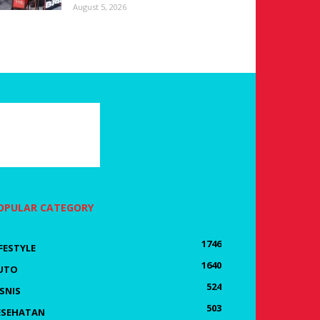
August 5, 2026
OPULAR CATEGORY
1746
IFESTYLE
1640
UTO
524
ISNIS
503
ESEHATAN