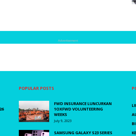
Advertisement
POPULAR POSTS
P
FWD INSURANCE LUNCURKAN
L
26
1OXFWD VOLUNTEERING
WEEKS
A
July 9, 2023
B
SAMSUNG GALAXY S23 SERIES
K