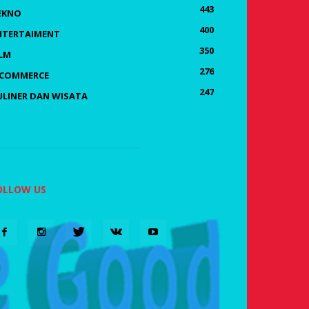
443
EKNO
400
NTERTAIMENT
350
ILM
276
-COMMERCE
247
ULINER DAN WISATA
OLLOW US