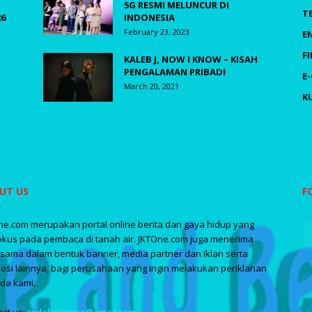
5G RESMI MELUNCUR DI
T
26
INDONESIA
February 23, 2023
E
F
KALEB J, NOW I KNOW – KISAH
PENGALAMAN PRIBADI
E
March 20, 2021
K
UT US
F
ne.com merupakan portal online berita dan gaya hidup yang
okus pada pembaca di tanah air. JKTOne.com juga menerima
asama dalam bentuk banner, media partner dan iklan serta
osi lainnya, bagi perusahaan yang ingin melakukan periklanan
da kami.