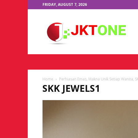
FRIDAY, AUGUST 7, 2026
JKTOne.com
Home
Perhiasan Emas, Makna Unik Setiap Wanita, S
SKK JEWELS1