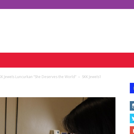
KK Jewels Luncurkan “She Deserves the World”
SKK Jewels1