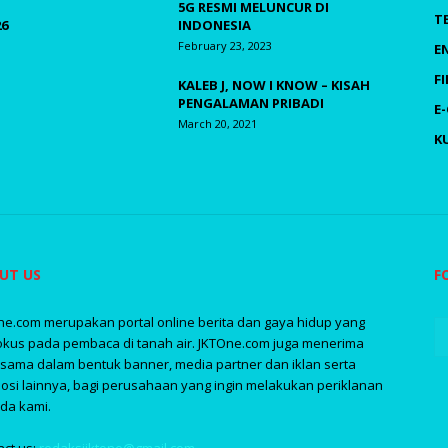
5G RESMI MELUNCUR DI
T
26
INDONESIA
February 23, 2023
E
F
KALEB J, NOW I KNOW – KISAH
PENGALAMAN PRIBADI
E
March 20, 2021
K
UT US
F
ne.com merupakan portal online berita dan gaya hidup yang
okus pada pembaca di tanah air. JKTOne.com juga menerima
asama dalam bentuk banner, media partner dan iklan serta
osi lainnya, bagi perusahaan yang ingin melakukan periklanan
da kami.