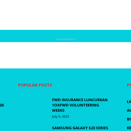
Advertisement
POPULAR POSTS
P
FWD INSURANCE LUNCURKAN
L
26
1OXFWD VOLUNTEERING
WEEKS
A
July 9, 2023
B
SAMSUNG GALAXY S23 SERIES
K