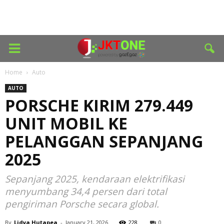
Home
Auto
AUTO
PORSCHE KIRIM 279.449
UNIT MOBIL KE
PELANGGAN SEPANJANG
2025
Sepanjang 2025, kendaraan elektrifikasi
menyumbang 34,4 persen dari total
pengiriman Porsche secara global.
By
Lidya Hutapea
-
January 21, 2026
228
0